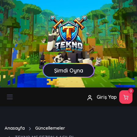
Şimdi Oyna
0
Giriş Yap
Anasayfa
Güncellemeler