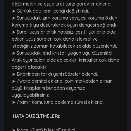
öldürmelari ve eşya üret tarzı görevler eklendi.
➤ Günlük ödüllerin içeriği değiştirildi.
➤ Sunucudaki zırh koruma seviyesi koruma 8 den
koruma 6 ya düşürülerek oyun dengesi sağlandı.
➤ Süreli uçuşlar artık hatasız. çeşitli yollarla elde
edilen uçuş süreleri çok daha işlevsel ve
istediğiniz zaman katabilecek şekilde düzenlendi.
➤ Sunucudaki end kristali yoğunluğu düzenlitdi.
Artık oyuncuları elde edicekleri kristaller çok daha
değerli olacaktır.
➤ Birbirinden farklı yeni rütbeler eklendi.
➤ /warp demirci eklendi coin marketden alınan
büyü kitaplarını buradan eşyanıza
uygulayabilirsiniz.
➤ /tamir komutuna bekleme süresi eklendi.
HATA DÜZELTMELERİ:
➤ Mace (Gürz) hilesi düzeltildi.