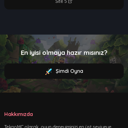
Site 5
En iyisi olmaya hazır mısınız?
Şimdi Oyna
Hakkımızda
TeknoMC olarak, oyun deneyiminizi en üst seviyeye