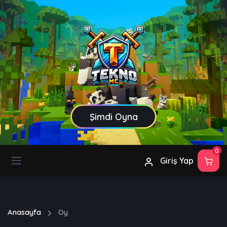
Şimdi Oyna
0
Giriş Yap
Anasayfa
Oy