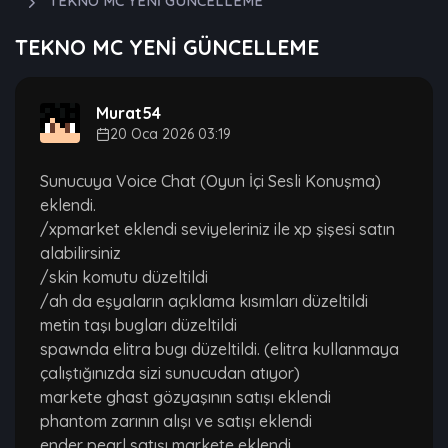
TEKNO MC YENİ GÜNCELLEME
TEKNO MC YENİ GÜNCELLEME
Murat54
20 Oca 2026 03:19
Sunucuya Voice Chat (Oyun İçi Sesli Konuşma)
eklendi.
/xpmarket eklendi seviyeleriniz ile xp şişesi satın
alabilirsiniz
/skin komutu düzeltildi
/ah da eşyaların açıklama kısımları düzeltildi
metin taşı bugları düzeltildi
spawnda elitra bugı düzeltildi. (elitra kullanmaya
çalıştığınızda sizi sunucudan atıyor)
markete ghast gözyaşının satışı eklendi
phantom zarının alışı ve satışı eklendi
ender pearl satışı markete eklendi