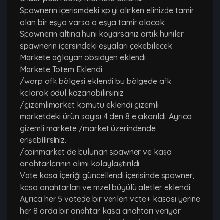
Spawnerın içerismdeki xp yi alırken elinizde tamir
olan bir eşya varsa o eşya tamir olacak.
Spawnerın altına huni koyarsanız artık huniler
spawnerın içersindeki eşyaları çekebilecek
Markete ağlayan obsidyen eklendi
Markete Totem Eklendi
/warp afk bölgesi eklendi bu bölgede afk
kalarak ödül kazanabilirsiniz
/gizemlimarket komutu eklendi gizemli
marketdeki ürün sayısı 4 den 8 e çıkarıldı. Ayrıca
gizemli markete /market üzerindende
erişebilirsiniz.
/coinmarket de bulunan spawner ve kasa
anahtarlarının alımı kolaylaştırıldı
Vote kasa İçeriği güncellendi içerisinde spawner,
kasa anahtarları ve mzel büyülü aletler eklendi.
Ayrıca her 5 votede bir verilen vote+ kasası yerine
her 8 orda bir anahtar kasa anahtarı veriyor