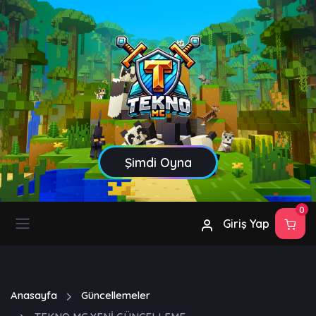
Şimdi Oyna
0
Giriş Yap
Anasayfa
Güncellemeler