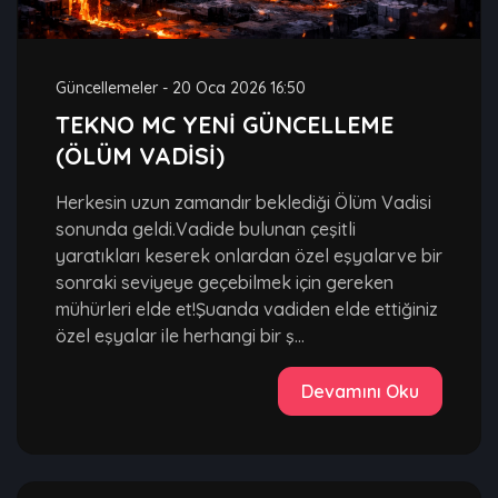
Güncellemeler
-
20 Oca 2026 16:50
TEKNO MC YENİ GÜNCELLEME
(ÖLÜM VADİSİ)
Herkesin uzun zamandır beklediği Ölüm Vadisi
sonunda geldi.Vadide bulunan çeşitli
yaratıkları keserek onlardan özel eşyalarve bir
sonraki seviyeye geçebilmek için gereken
mühürleri elde et!Şuanda vadiden elde ettiğiniz
özel eşyalar ile herhangi bir ş...
Devamını Oku